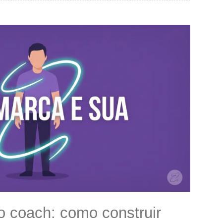
Marca pessoal do coach: como construir uma identidade autêntica (sem copiar guru de Instagram)
o coach: como construir