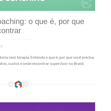
aching: o que é, por que
ontrar
ch
oria nem terapia. Entenda o que é, por que você precisa
tos, custos e onde encontrar supervisor no Brasil.
8 dilemas éticos que todo coach vai enfrentar (e como resolver cada um sem perder o cliente nem a consciência)