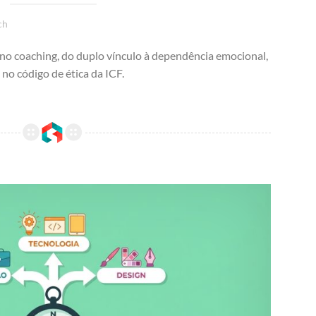
ch
no coaching, do duplo vínculo à dependência emocional,
no código de ética da ICF.
Coaching de Carreira: Como Ajudar Seu Coachee a Pivotar, Ser Promovido ou Mudar de Área