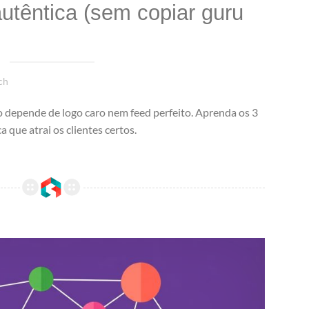
utêntica (sem copiar guru
ch
 depende de logo caro nem feed perfeito. Aprenda os 3
 que atrai os clientes certos.
7 formatos de comunidade de coaches: qual gera mais aprendizado, apoio e negócio