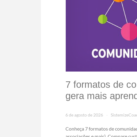
7 formatos de c
gera mais aprend
6 de agosto de 2026
SistemizeCoa
Conheça 7 formatos de comunidade
associações e mais). Compare custo