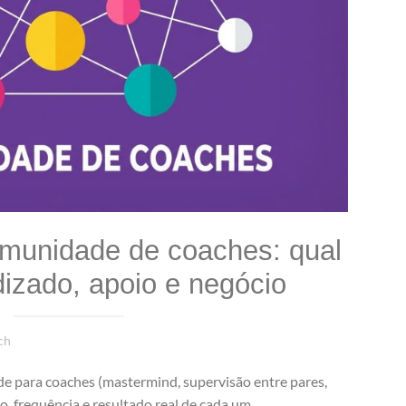
omunidade de coaches: qual
izado, apoio e negócio
ch
 para coaches (mastermind, supervisão entre pares,
, frequência e resultado real de cada um.