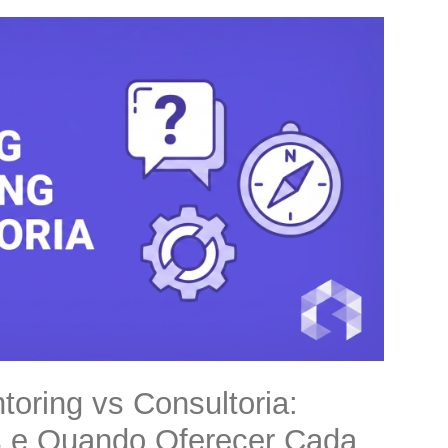
Coaching vs Mentoring vs Consultoria: Diferenças Reais e Quando Oferecer Cada Um
oring vs Consultoria:
s e Quando Oferecer Cada