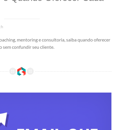
ch
coaching, mentoring e consultoria, saiba quando oferecer
o sem confundir seu cliente.
Email Marketing para Coaches: Como Nutrir Leads Entre a Sessão Experimental e o Fechamento