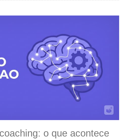
Neurociência do coaching: o que acontece no cérebro durante uma sessão (e por que funciona)
 coaching: o que acontece