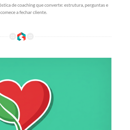
stica de coaching que converte: estrutura, perguntas e
e comece a fechar cliente.
Coaching de Saúde e Bem-Estar: O Nicho que Mais Cresce no Brasil (e Como Entrar)