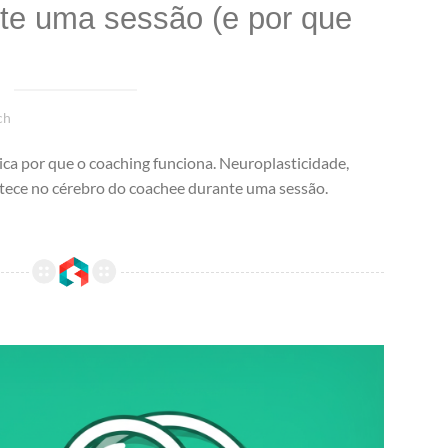
nte uma sessão (e por que
ch
ca por que o coaching funciona. Neuroplasticidade,
tece no cérebro do coachee durante uma sessão.
Sessão Diagnóstica Que Fecha: Como Conduzir a Conversa Que Converte o Interessado em Cliente Pagante