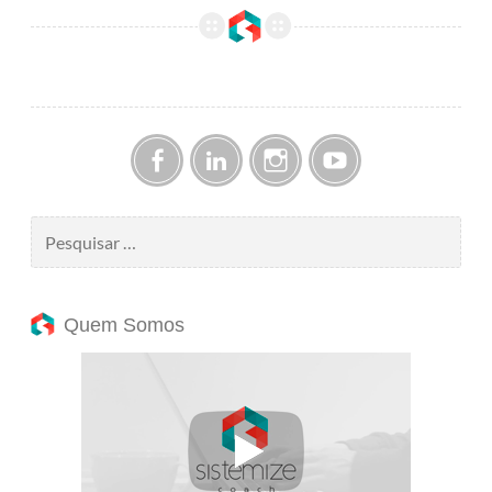
Facebook
LinkedIn
Instagram
YouTube
Pesquisar
por:
Quem Somos