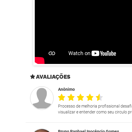
AVALIAÇÕES
Anônimo
Processo de melhoria profissional desaf
visualizar e entender como seu circulo pr
Bruno Raphael Inocêncio Gomes