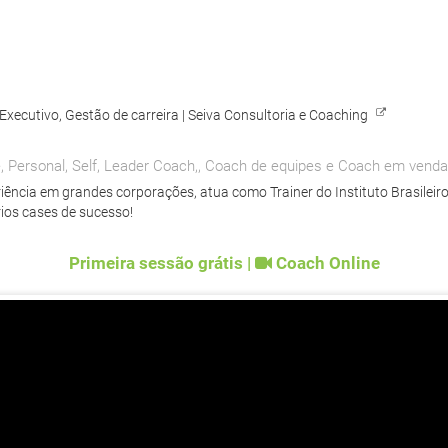
Executivo, Gestão de carreira
|
Seiva Consultoria e Coaching
, Personal, Self, Leader Coach,, Coach de equipes e Coach em venda
iência em grandes corporações, atua como Trainer do Instituto Brasilei
rios cases de sucesso!
Primeira sessão grátis |
Coach Online