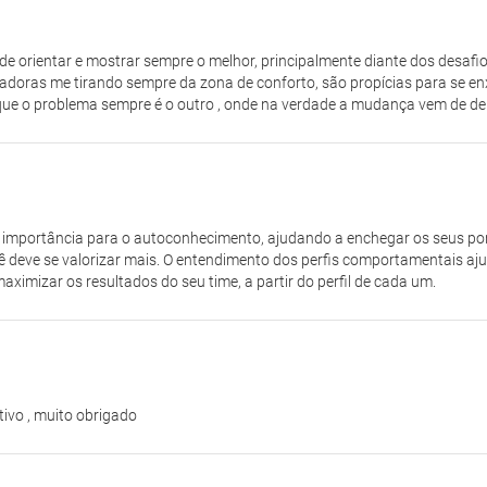
de orientar e mostrar sempre o melhor, principalmente diante dos desafio
adoras me tirando sempre da zona de conforto, são propícias para se enx
s que o problema sempre é o outro , onde na verdade a mudança vem de den
e importância para o autoconhecimento, ajudando a enchegar os seus p
ê deve se valorizar mais. O entendimento dos perfis comportamentais a
mizar os resultados do seu time, a partir do perfil de cada um.
ivo , muito obrigado