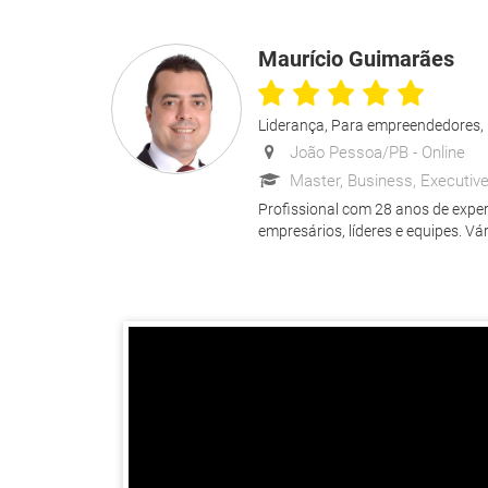
Maurício Guimarães
Liderança, Para empreendedores, 
João Pessoa/PB -
Online
Master, Business, Executive
Profissional com 28 anos de exper
empresários, líderes e equipes. Vá