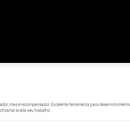
iador, mas é recompensador. Excelente ferramenta para desenvolvimento p
ofissinal avalia seu trabalho