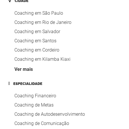
CIDADE
Coaching em São Paulo
Coaching em Rio de Janeiro
Coaching em Salvador
Coaching em Santos
Coaching em Cordeiro
Coaching em Kilamba Kiaxi
Coaching em Belo Horizonte
Ver mais
Coaching em Guarulhos
ESPECIALIDADE
Coaching em São Bernardo do Campo
Coaching Financeiro
Coaching em Canoas
Coaching de Metas
Coaching em Jundiaí
Coaching de Autodesenvolvimento
Coaching em São João da Boa Vista
Coaching de Comunicação
Coaching em BARÃO DE COCAIS