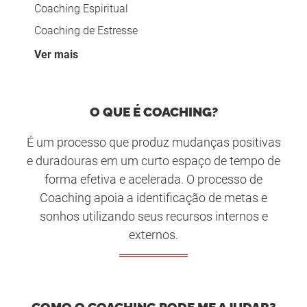
Coaching Espiritual
Coaching em Piratininga
Coaching de Estresse
Coaching em Gaspar
Coaching Motivacional
Coaching em Cuiabá
Ver mais
Coaching para Mulheres
Coaching em Mauá
Coaching de Planejamento
Coaching em Campo Grande
O QUE É COACHING?
Coaching de Saúde
Coaching em Curitiba
Coaching de Relacionamento
Coaching em Porto Alegre
É um processo que produz mudanças positivas
e duradouras em um curto espaço de tempo de
Coaching de Liderança
forma efetiva e acelerada. O processo de
Coaching Executivo
Coaching apoia a identificação de metas e
Coaching de Carreira
sonhos utilizando seus recursos internos e
Coaching Profissional para Mulheres
externos.
Coaching de Equipe
Coaching de Vendas
Coaching de Produtividade