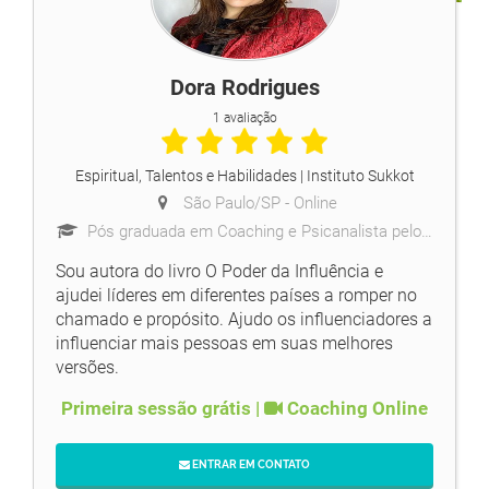
Dora Rodrigues
1 avaliação
Espiritual, Talentos e Habilidades
| Instituto Sukkot
São Paulo/SP -
Online
Pós graduada em Coaching e Psicanalista pelo Instituto Somata. Odontóloga e Palestrante.
Sou autora do livro O Poder da Influência e
ajudei líderes em diferentes países a romper no
chamado e propósito. Ajudo os influenciadores a
influenciar mais pessoas em suas melhores
versões.
Primeira sessão grátis |
Coaching Online
ENTRAR EM CONTATO