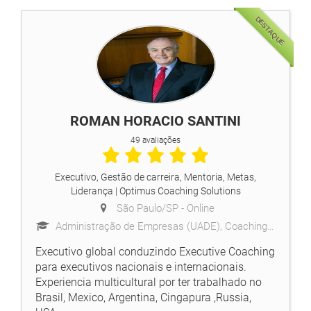
DESTAQUE
ROMAN HORACIO SANTINI
49 avaliações
Executivo, Gestão de carreira, Mentoria, Metas,
Liderança
| Optimus Coaching Solutions
São Paulo/SP -
Online
Administração de Empresas (UADE), Coaching (Columbia University), Master Coach (Act.Coaching), PNL
Executivo global conduzindo Executive Coaching
para executivos nacionais e internacionais.
Experiencia multicultural por ter trabalhado no
Brasil, Mexico, Argentina, Cingapura ,Russia,